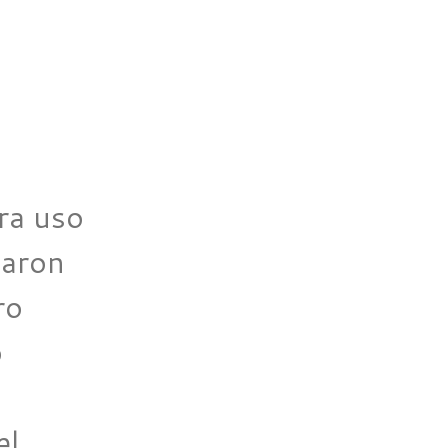
ra uso
ñaron
ro
o
el