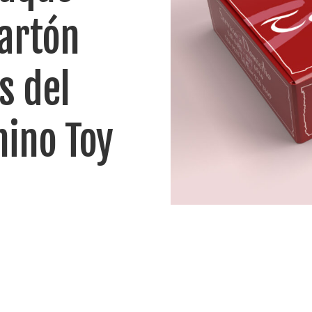
Cartón
s del
hino Toy