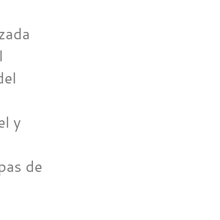
izada
l
del
el y
apas de